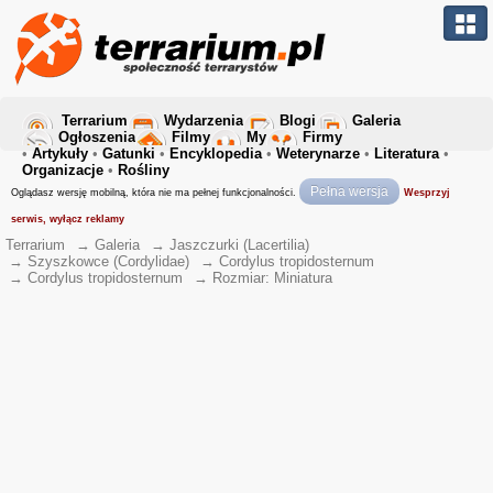
Terrarium
Wydarzenia
Blogi
Galeria
Ogłoszenia
Filmy
My
Firmy
•
Artykuły
•
Gatunki
•
Encyklopedia
•
Weterynarze
•
Literatura
•
Organizacje
•
Rośliny
Pełna wersja
Oglądasz wersję mobilną, która nie ma pełnej funkcjonalności.
Wesprzyj
serwis, wyłącz reklamy
Terrarium
→
Galeria
→
Jaszczurki (Lacertilia)
→
Szyszkowce (Cordylidae)
→
Cordylus tropidosternum
→
Cordylus tropidosternum
→
Rozmiar: Miniatura