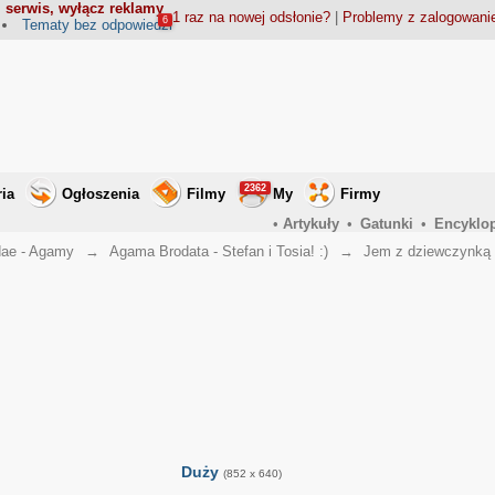
 serwis, wyłącz reklamy
1 raz na nowej odsłonie?
|
Problemy z zalogowan
6
Tematy bez odpowiedzi
2362
ria
Ogłoszenia
Filmy
My
Firmy
•
Artykuły
•
Gatunki
•
Encyklo
ae - Agamy
→
Agama Brodata - Stefan i Tosia! :)
→
Jem z dziewczynką 
Duży
(852 x 640)