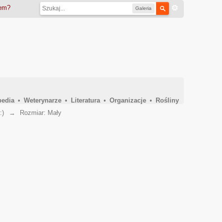
iem?
Galeria
pedia
•
Weterynarze
•
Literatura
•
Organizacje
•
Rośliny
:)
→
Rozmiar: Mały