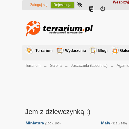
Wesprzyj
Zaloguj się
Rejestracja
Terrarium
Wydarzenia
Blogi
Gale
Terrarium
→
Galeria
→
Jaszczurki (Lacertilia)
→
Agamid
Jem z dziewczynką :)
Miniatura
Mały
(100 x 100)
(319 x 240)