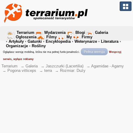
Terrarium
Wydarzenia
Blogi
Galeria
Ogłoszenia
Filmy
My
Firmy
•
Artykuły
•
Gatunki
•
Encyklopedia
•
Weterynarze
•
Literatura
•
Organizacje
•
Rośliny
Pełna wersja
Oglądasz wersję mobilną, która nie ma pełnej funkcjonalności.
Wesprzyj
serwis, wyłącz reklamy
Terrarium
→
Galeria
→
Jaszczurki (Lacertilia)
→
Agamidae - Agamy
→
Pogona vitticeps
→
terra
→
Rozmiar: Duży