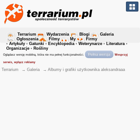
Terrarium
Wydarzenia
Blogi
Galeria
Ogłoszenia
Filmy
My
Firmy
•
Artykuły
•
Gatunki
•
Encyklopedia
•
Weterynarze
•
Literatura
•
Organizacje
•
Rośliny
Pełna wersja
Oglądasz wersję mobilną, która nie ma pełnej funkcjonalności.
Wesprzyj
serwis, wyłącz reklamy
Terrarium
→
Galeria
→
Albumy i grafiki użytkownika aleksandraaa