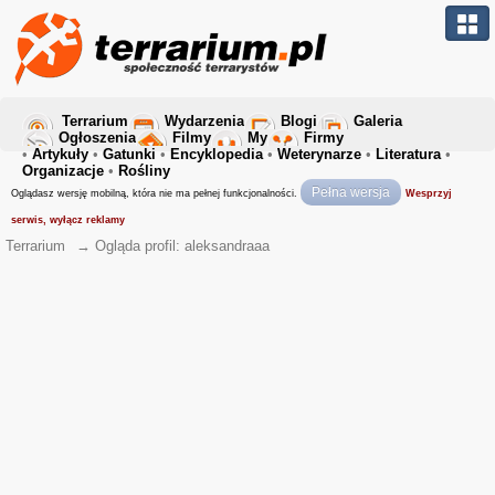
Terrarium
Wydarzenia
Blogi
Galeria
Ogłoszenia
Filmy
My
Firmy
•
Artykuły
•
Gatunki
•
Encyklopedia
•
Weterynarze
•
Literatura
•
Organizacje
•
Rośliny
Pełna wersja
Oglądasz wersję mobilną, która nie ma pełnej funkcjonalności.
Wesprzyj
serwis, wyłącz reklamy
Terrarium
→
Ogląda profil: aleksandraaa