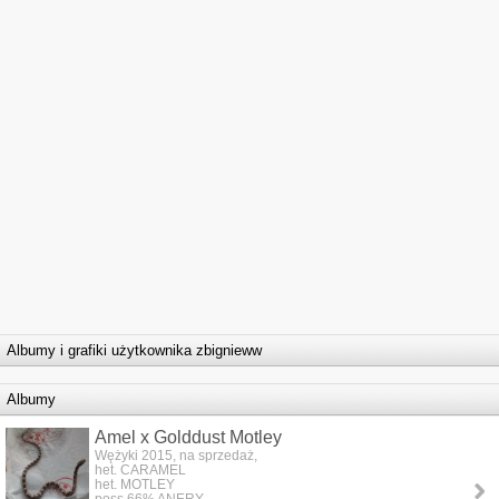
Albumy i grafiki użytkownika zbignieww
Albumy
Amel x Golddust Motley
Wężyki 2015, na sprzedaż,
het. CARAMEL
het. MOTLEY
poss 66% ANERY