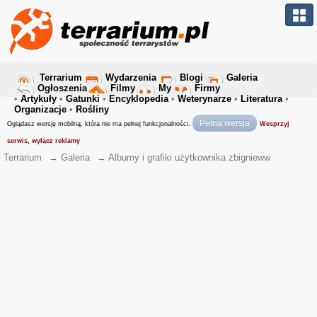
Terrarium
Wydarzenia
Blogi
Galeria
Ogłoszenia
Filmy
My
Firmy
•
Artykuły
•
Gatunki
•
Encyklopedia
•
Weterynarze
•
Literatura
•
Organizacje
•
Rośliny
Pełna wersja
Oglądasz wersję mobilną, która nie ma pełnej funkcjonalności.
Wesprzyj
serwis, wyłącz reklamy
Terrarium
→
Galeria
→
Albumy i grafiki użytkownika zbignieww