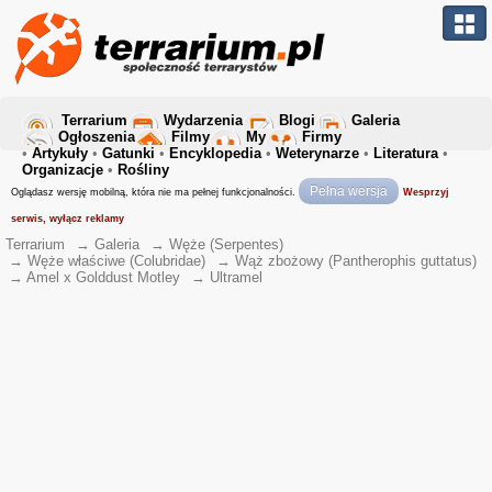
Terrarium
Wydarzenia
Blogi
Galeria
Ogłoszenia
Filmy
My
Firmy
•
Artykuły
•
Gatunki
•
Encyklopedia
•
Weterynarze
•
Literatura
•
Organizacje
•
Rośliny
Pełna wersja
Oglądasz wersję mobilną, która nie ma pełnej funkcjonalności.
Wesprzyj
serwis, wyłącz reklamy
Terrarium
→
Galeria
→
Węże (Serpentes)
→
Węże właściwe (Colubridae)
→
Wąż zbożowy (Pantherophis guttatus)
→
Amel x Golddust Motley
→
Ultramel