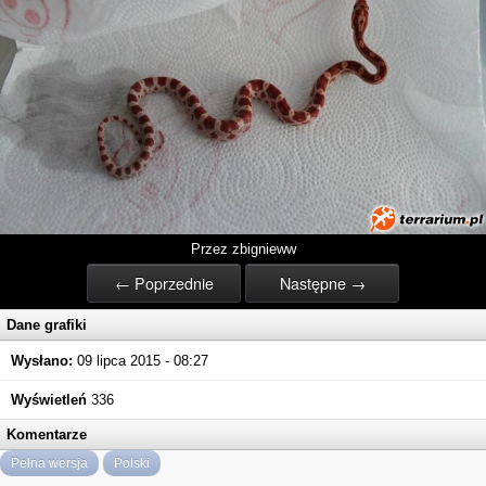
Przez zbignieww
← Poprzednie
Następne →
Dane grafiki
Wysłano:
09 lipca 2015 - 08:27
Wyświetleń
336
Komentarze
Pełna wersja
Polski