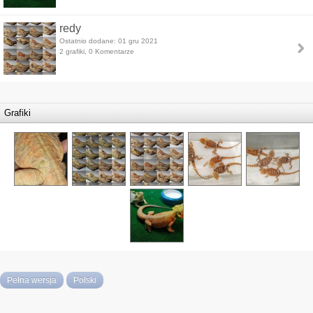
redy
Ostatnio dodane: 01 gru 2021
2 grafiki, 0 Komentarze
Grafiki
Pełna wersja
Polski