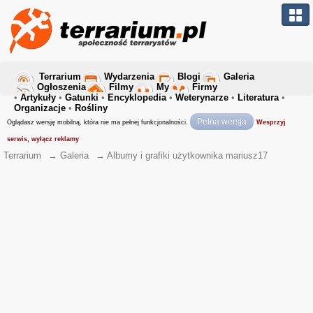
Terrarium
Wydarzenia
Blogi
Galeria
Ogłoszenia
Filmy
My
Firmy
•
Artykuły
•
Gatunki
•
Encyklopedia
•
Weterynarze
•
Literatura
•
Organizacje
•
Rośliny
Pełna wersja
Oglądasz wersję mobilną, która nie ma pełnej funkcjonalności.
Wesprzyj
serwis, wyłącz reklamy
Terrarium
→
Galeria
→
Albumy i grafiki użytkownika mariusz17