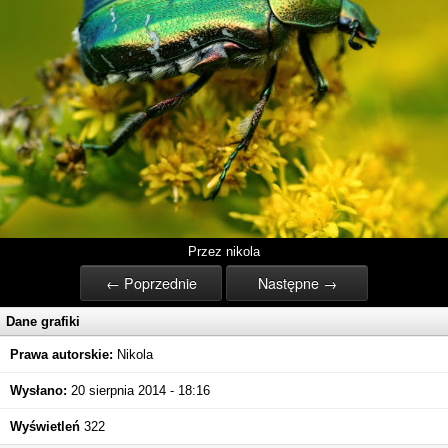
Przez nikola
← Poprzednie
Następne →
Dane grafiki
Prawa autorskie:
Nikola
Wysłano:
20 sierpnia 2014 - 18:16
Wyświetleń
322