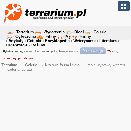
Terrarium
Wydarzenia
Blogi
Galeria
Ogłoszenia
Filmy
My
Firmy
•
Artykuły
•
Gatunki
•
Encyklopedia
•
Weterynarze
•
Literatura
•
Organizacje
•
Rośliny
Pełna wersja
Oglądasz wersję mobilną, która nie ma pełnej funkcjonalności.
Wesprzyj
serwis, wyłącz reklamy
Terrarium
→
Galeria
→
Krajowa fauna i flora
→
Moje wyprawy w teren
→
Cetonia aurata