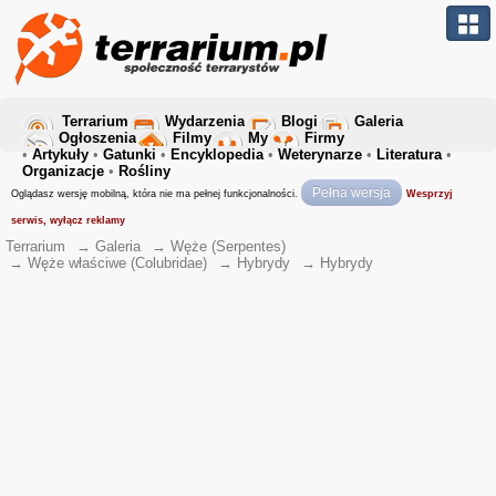
Terrarium
Wydarzenia
Blogi
Galeria
Ogłoszenia
Filmy
My
Firmy
•
Artykuły
•
Gatunki
•
Encyklopedia
•
Weterynarze
•
Literatura
•
Organizacje
•
Rośliny
Pełna wersja
Oglądasz wersję mobilną, która nie ma pełnej funkcjonalności.
Wesprzyj
serwis, wyłącz reklamy
Terrarium
→
Galeria
→
Węże (Serpentes)
→
Węże właściwe (Colubridae)
→
Hybrydy
→
Hybrydy