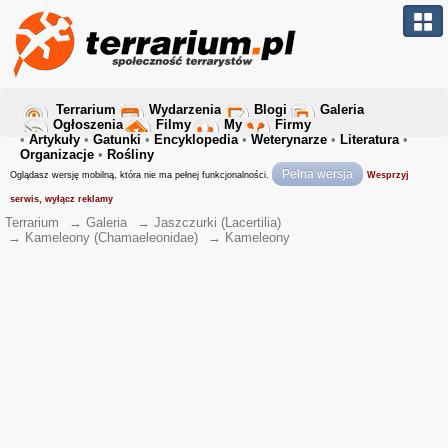
Terrarium
Wydarzenia
Blogi
Galeria
Ogłoszenia
Filmy
My
Firmy
•
Artykuły
•
Gatunki
•
Encyklopedia
•
Weterynarze
•
Literatura
•
Organizacje
•
Rośliny
Pełna wersja
Oglądasz wersję mobilną, która nie ma pełnej funkcjonalności.
Wesprzyj
serwis, wyłącz reklamy
Terrarium
→
Galeria
→
Jaszczurki (Lacertilia)
→
Kameleony (Chamaeleonidae)
→
Kameleony