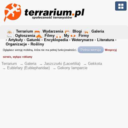
Terrarium
Wydarzenia
Blogi
Galeria
Ogłoszenia
Filmy
My
Firmy
•
Artykuły
•
Gatunki
•
Encyklopedia
•
Weterynarze
•
Literatura
•
Organizacje
•
Rośliny
Pełna wersja
Oglądasz wersję mobilną, która nie ma pełnej funkcjonalności.
Wesprzyj
serwis, wyłącz reklamy
Terrarium
→
Galeria
→
Jaszczurki (Lacertilia)
→
Gekkota
→
Eublefary (Eublepharidae)
→
Gekony lamparcie