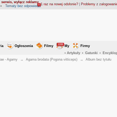
 serwis, wyłącz reklamy
1 raz na nowej odsłonie?
|
Problemy z zalogowan
6
Tematy bez odpowiedzi
1339
ria
Ogłoszenia
Filmy
My
Firmy
•
Artykuły
•
Gatunki
•
Encyklo
ae - Agamy
→
Agama brodata (Pogona vitticeps)
→
Album bez tytułu