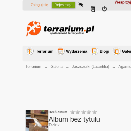
Wesprzyj
Zaloguj się
Rejestracja
Terrarium
Wydarzenia
Blogi
Gale
Terrarium
→
Galeria
→
Jaszczurki (Lacertilia)
→
Agamid
Oceń album
Album bez tytułu
Tadzik