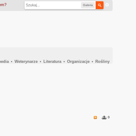
iem?
Galeria
pedia
•
Weterynarze
•
Literatura
•
Organizacje
•
Rośliny
0