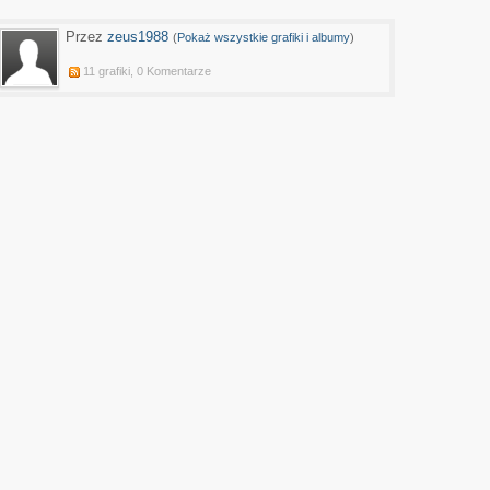
Przez
zeus1988
(
Pokaż wszystkie grafiki i albumy
)
11 grafiki, 0 Komentarze