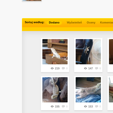
Sortuj według:
Dodano
Wyświetleń
Oceny
Komenta
219
0
147
0
155
0
153
0