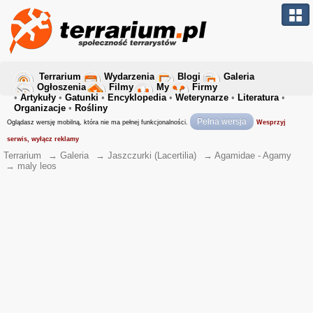
Terrarium
Wydarzenia
Blogi
Galeria
Ogłoszenia
Filmy
My
Firmy
•
Artykuły
•
Gatunki
•
Encyklopedia
•
Weterynarze
•
Literatura
•
Organizacje
•
Rośliny
Pełna wersja
Oglądasz wersję mobilną, która nie ma pełnej funkcjonalności.
Wesprzyj
serwis, wyłącz reklamy
Terrarium
→
Galeria
→
Jaszczurki (Lacertilia)
→
Agamidae - Agamy
→
maly leos