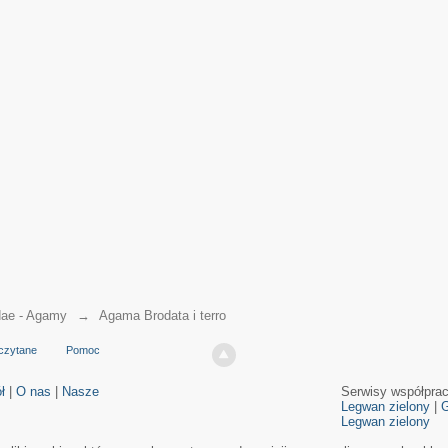
ae - Agamy
→
Agama Brodata i terro
czytane
Pomoc
ł
|
O nas
|
Nasze
Serwisy współpra
Legwan zielony
|
G
Legwan zielony