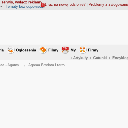
 serwis, wyłącz reklamy
1 raz na nowej odsłonie?
|
Problemy z zalogowan
8
Tematy bez odpowiedzi
754
ria
Ogłoszenia
Filmy
My
Firmy
•
Artykuły
•
Gatunki
•
Encyklo
ae - Agamy
→
Agama Brodata i terro