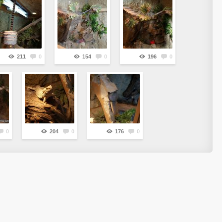
211
0
154
0
196
0
0
204
0
176
0