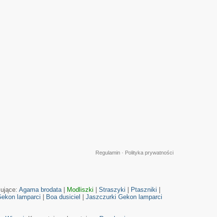
Regulamin
·
Polityka prywatności
cujące:
Agama brodata
|
Modliszki
|
Straszyki
|
Ptaszniki
|
ekon lamparci
|
Boa dusiciel
|
Jaszczurki
Gekon lamparci