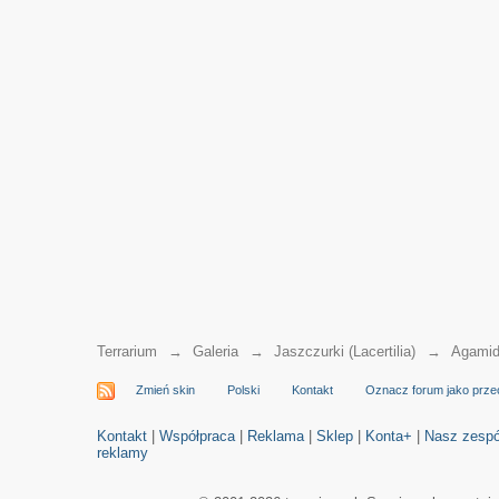
Terrarium
→
Galeria
→
Jaszczurki (Lacertilia)
→
Agamid
Zmień skin
Polski
Kontakt
Oznacz forum jako prze
Kontakt
|
Współpraca
|
Reklama
|
Sklep
|
Konta+
|
Nasz zespó
reklamy