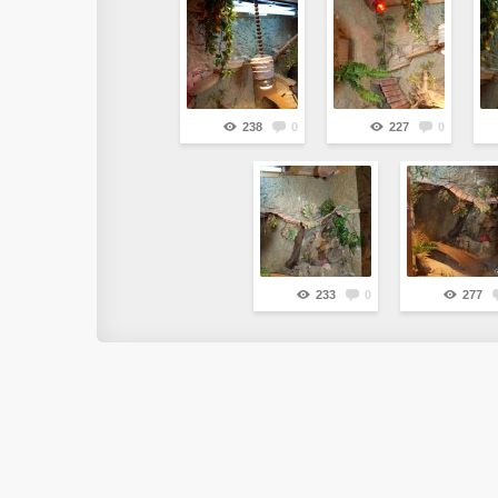
238
0
227
0
233
0
277