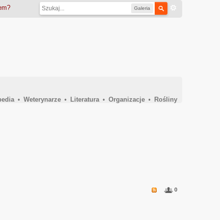
iem?
Galeria
pedia
•
Weterynarze
•
Literatura
•
Organizacje
•
Rośliny
0