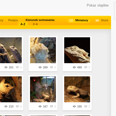
Pokaz slajdów
Kierunek sortowania:
rzy
Podpis
Miniatury
Duże
A-Z
Z-A
201
0
289
0
489
0
210
0
167
0
185
0