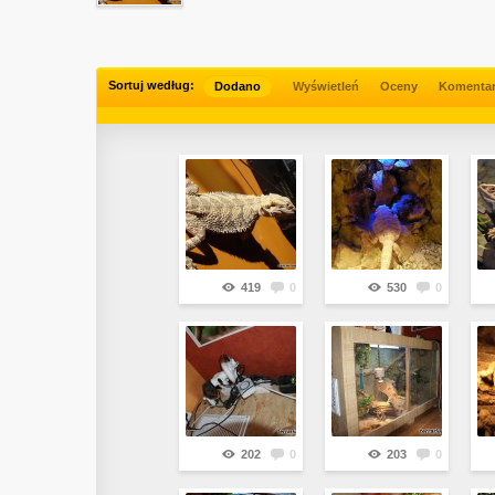
Sortuj według:
Dodano
Wyświetleń
Oceny
Komenta
419
0
530
0
202
0
203
0