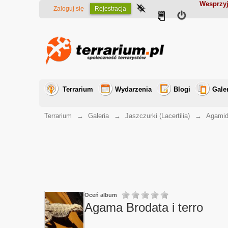
Wesprzyj
Zaloguj się
Rejestracja
Terrarium
Wydarzenia
Blogi
Gale
Terrarium
→
Galeria
→
Jaszczurki (Lacertilia)
→
Agamid
Oceń album
Agama Brodata i terro