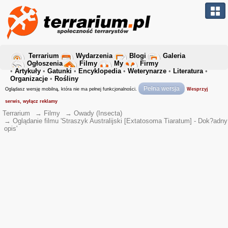
Terrarium
Wydarzenia
Blogi
Galeria
Ogłoszenia
Filmy
My
Firmy
•
Artykuły
•
Gatunki
•
Encyklopedia
•
Weterynarze
•
Literatura
•
Organizacje
•
Rośliny
Pełna wersja
Oglądasz wersję mobilną, która nie ma pełnej funkcjonalności.
Wesprzyj
serwis, wyłącz reklamy
Terrarium
→
Filmy
→
Owady (Insecta)
→
Oglądanie filmu 'Straszyk Australijski [Extatosoma Tiaratum] - Dok?adny
opis'