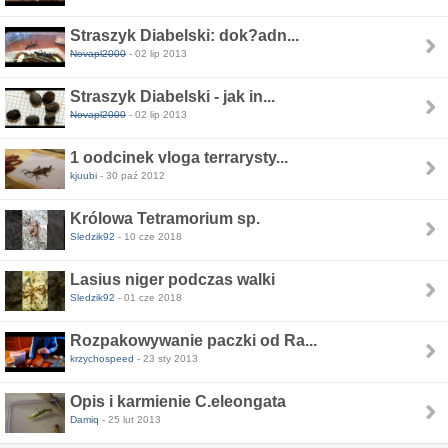
Straszyk Diabelski: dok?adn...
Novapl2000
- 02 lip 2013
Straszyk Diabelski - jak in...
Novapl2000
- 02 lip 2013
1 oodcinek vloga terrarysty...
kjuubi
- 30 paź 2012
Królowa Tetramorium sp.
Sledzik92
- 10 cze 2018
Lasius niger podczas walki
Sledzik92
- 01 cze 2018
Rozpakowywanie paczki od Ra...
krzychospeed
- 23 sty 2013
Opis i karmienie C.eleongata
Damiq
- 25 lut 2013