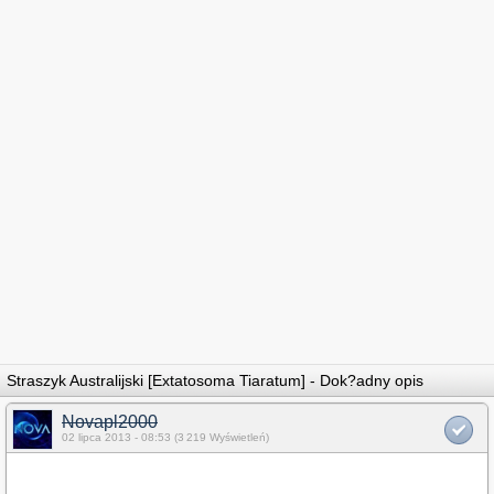
Straszyk Australijski [Extatosoma Tiaratum] - Dok?adny opis
Novapl2000
02 lipca 2013 - 08:53 (3 219 Wyświetleń)