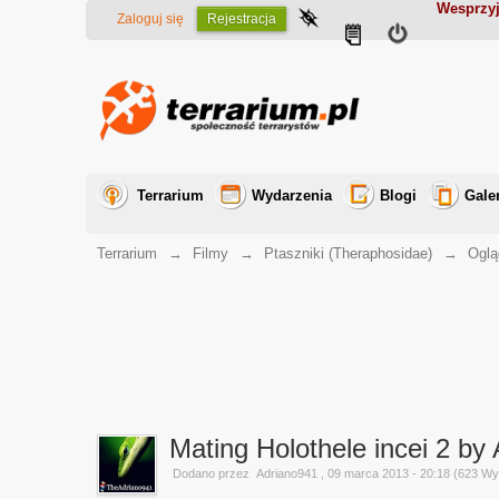
Wesprzyj
Zaloguj się
Rejestracja
Terrarium
Wydarzenia
Blogi
Gale
Terrarium
→
Filmy
→
Ptaszniki (Theraphosidae)
→
Oglą
Mating Holothele incei 2 by
Dodano przez
Adriano941
, 09 marca 2013 - 20:18 (623 Wy