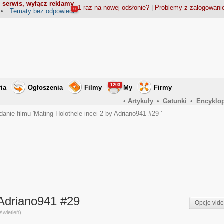
 serwis, wyłącz reklamy
1 raz na nowej odsłonie?
|
Problemy z zalogowan
6
Tematy bez odpowiedzi
1203
ria
Ogłoszenia
Filmy
My
Firmy
•
Artykuły
•
Gatunki
•
Encyklo
danie filmu 'Mating Holothele incei 2 by Adriano941 #29 '
 Adriano941 #29
Opcje vid
świetleń)