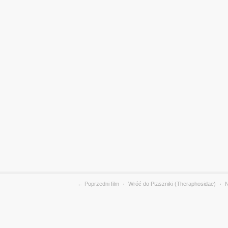
·
·
← Poprzedni film
Wróć do Ptaszniki (Theraphosidae)
N