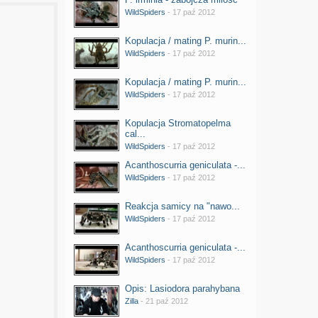
WildSpiders
- 17 paź 2012
Kopulacja / mating P. murin...
WildSpiders
- 17 paź 2012
Kopulacja / mating P. murin...
WildSpiders
- 17 paź 2012
Kopulacja Stromatopelma
cal...
WildSpiders
- 17 paź 2012
Acanthoscurria geniculata -...
WildSpiders
- 17 paź 2012
Reakcja samicy na "nawo...
WildSpiders
- 17 paź 2012
Acanthoscurria geniculata -...
WildSpiders
- 17 paź 2012
Opis: Lasiodora parahybana
Zilla
- 21 paź 2012