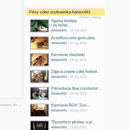
Filmy video użytkownika Adriano941
(Zobacz więcej)
Agama brodata
i jej terrari...
Adriano941
- 13 maj 2013
Acanthoscurria geniculata
Adriano941
- 02 sty 2013
Karmienie zbożówki
Adriano941
- 03 sty 2013
Zdjęcia prawie całej hodowl...
Adriano941
- 06 sty 2013
Prezentacja Boa constrictor...
Adriano941
- 09 sty 2013
astępny film →
Karmienie BOA "Zosi...
Adriano941
- 12 sty 2013
"Dymorfizm płciowy u pt...
Adriano941
- 15 sty 2013