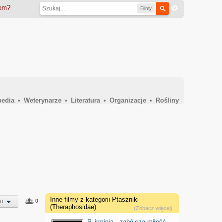
iem?
Filmy
pedia
•
Weterynarze
•
Literatura
•
Organizacje
•
Rośliny
Inne filmy z kategorii Ptaszniki
eo
0
(Theraphosidae)
(Zobacz więcej)
P. irminia - zabójcza miłość