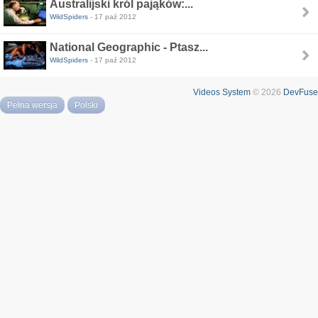
Australijski król pająków:...
WildSpiders
- 17 paź 2012
National Geographic - Ptasz...
WildSpiders
- 17 paź 2012
Videos System
© 2026
DevFuse
Pełna wersja
Polski