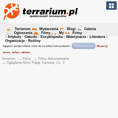
Terrarium
Wydarzenia
Blogi
Galeria
Ogłoszenia
Filmy
My
Firmy
•
Artykuły
•
Gatunki
•
Encyklopedia
•
Weterynarze
•
Literatura
•
Organizacje
•
Rośliny
Pełna wersja
Oglądasz wersję mobilną, która nie ma pełnej funkcjonalności.
Wesprzyj
serwis, wyłącz reklamy
Terrarium
→
Filmy
→
Filmy dokumentalne
→
Oglądanie filmu 'Pająk Samuraj: Cz. 1'