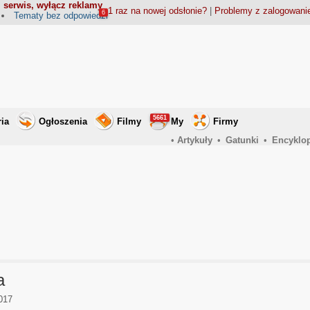
 serwis, wyłącz reklamy
1 raz na nowej odsłonie?
|
Problemy z zalogowan
6
Tematy bez odpowiedzi
5661
ria
Ogłoszenia
Filmy
My
Firmy
•
Artykuły
•
Gatunki
•
Encyklo
a
017