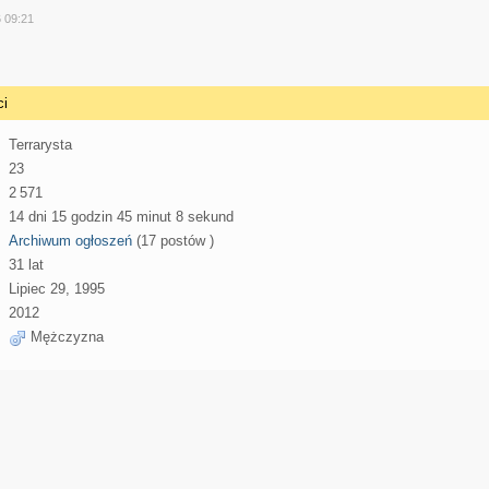
y
6 09:21
ci
Terrarysta
23
2 571
14 dni 15 godzin 45 minut 8 sekund
Archiwum ogłoszeń
(17 postów )
31 lat
Lipiec 29, 1995
2012
Mężczyzna