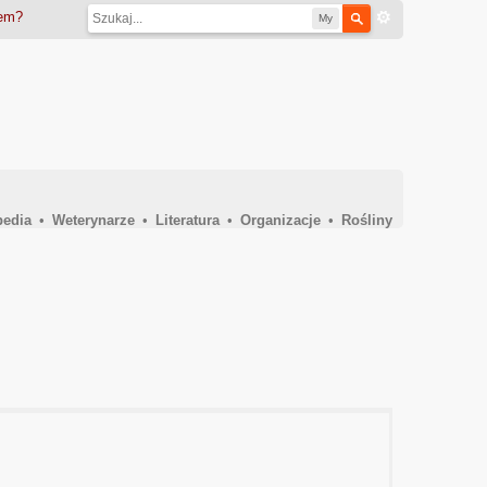
iem?
My
pedia
•
Weterynarze
•
Literatura
•
Organizacje
•
Rośliny