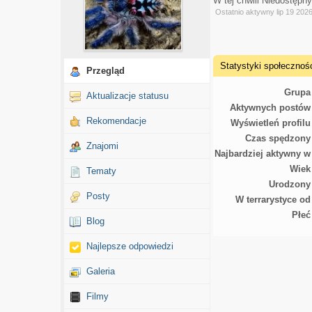
W tej chwili Niedostępn
Ostatnio aktywny lip 19 202
Statystyki społecznoś
Przegląd
Grupa
Aktualizacje statusu
Aktywnych postów
Rekomendacje
Wyświetleń profilu
Czas spędzony
Znajomi
Najbardziej aktywny w
Wiek
Tematy
Urodzony
Posty
W terrarystyce od
Płeć
Blog
Najlepsze odpowiedzi
Galeria
Filmy