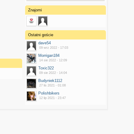
Znajomi
Ostatni goście
dave54
09 wrz 2022 - 17:03
Morrigan184
14 sie 2022 - 12:09
Toxic322
09 sie 2022 - 14:04
Budyniek1112
27 lis 2021 - 01:08
Polishbikers
12 lip 2021 - 23:47