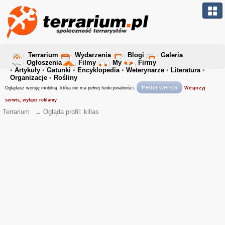
Terrarium
Wydarzenia
Blogi
Galeria
Ogłoszenia
Filmy
My
Firmy
•
Artykuły
•
Gatunki
•
Encyklopedia
•
Weterynarze
•
Literatura
•
Organizacje
•
Rośliny
Pełna wersja
Oglądasz wersję mobilną, która nie ma pełnej funkcjonalności.
Wesprzyj
serwis, wyłącz reklamy
Terrarium
→
Ogląda profil: killas