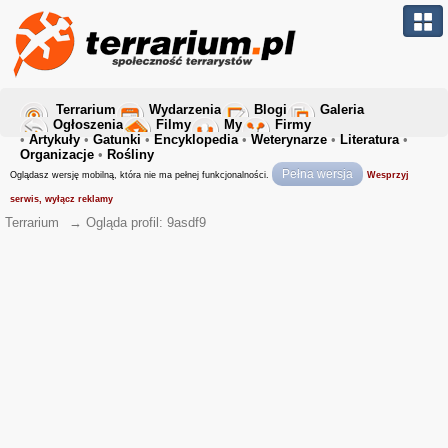
Terrarium
Wydarzenia
Blogi
Galeria
Ogłoszenia
Filmy
My
Firmy
•
Artykuły
•
Gatunki
•
Encyklopedia
•
Weterynarze
•
Literatura
•
Organizacje
•
Rośliny
Pełna wersja
Oglądasz wersję mobilną, która nie ma pełnej funkcjonalności.
Wesprzyj
serwis, wyłącz reklamy
Terrarium
→
Ogląda profil: 9asdf9