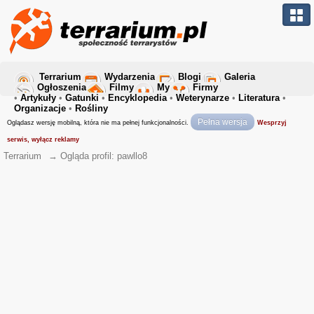
Terrarium
Wydarzenia
Blogi
Galeria
Ogłoszenia
Filmy
My
Firmy
•
Artykuły
•
Gatunki
•
Encyklopedia
•
Weterynarze
•
Literatura
•
Organizacje
•
Rośliny
Pełna wersja
Oglądasz wersję mobilną, która nie ma pełnej funkcjonalności.
Wesprzyj
serwis, wyłącz reklamy
Terrarium
→
Ogląda profil: pawllo8