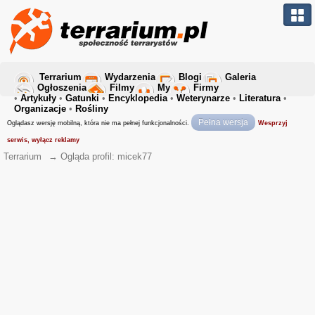
Terrarium
Wydarzenia
Blogi
Galeria
Ogłoszenia
Filmy
My
Firmy
•
Artykuły
•
Gatunki
•
Encyklopedia
•
Weterynarze
•
Literatura
•
Organizacje
•
Rośliny
Pełna wersja
Oglądasz wersję mobilną, która nie ma pełnej funkcjonalności.
Wesprzyj
serwis, wyłącz reklamy
Terrarium
→
Ogląda profil: micek77