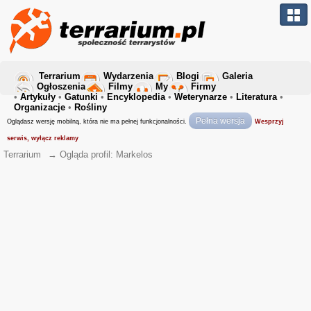
Terrarium
Wydarzenia
Blogi
Galeria
Ogłoszenia
Filmy
My
Firmy
•
Artykuły
•
Gatunki
•
Encyklopedia
•
Weterynarze
•
Literatura
•
Organizacje
•
Rośliny
Pełna wersja
Oglądasz wersję mobilną, która nie ma pełnej funkcjonalności.
Wesprzyj
serwis, wyłącz reklamy
Terrarium
→
Ogląda profil: Markelos