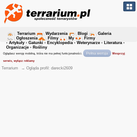
Terrarium
Wydarzenia
Blogi
Galeria
Ogłoszenia
Filmy
My
Firmy
•
Artykuły
•
Gatunki
•
Encyklopedia
•
Weterynarze
•
Literatura
•
Organizacje
•
Rośliny
Pełna wersja
Oglądasz wersję mobilną, która nie ma pełnej funkcjonalności.
Wesprzyj
serwis, wyłącz reklamy
Terrarium
→
Ogląda profil: darecki2609