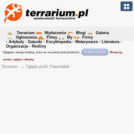
Terrarium
Wydarzenia
Blogi
Galeria
Ogłoszenia
Filmy
My
Firmy
•
Artykuły
•
Gatunki
•
Encyklopedia
•
Weterynarze
•
Literatura
•
Organizacje
•
Rośliny
Pełna wersja
Oglądasz wersję mobilną, która nie ma pełnej funkcjonalności.
Wesprzyj
serwis, wyłącz reklamy
Terrarium
→
Ogląda profil: Pawcioblok