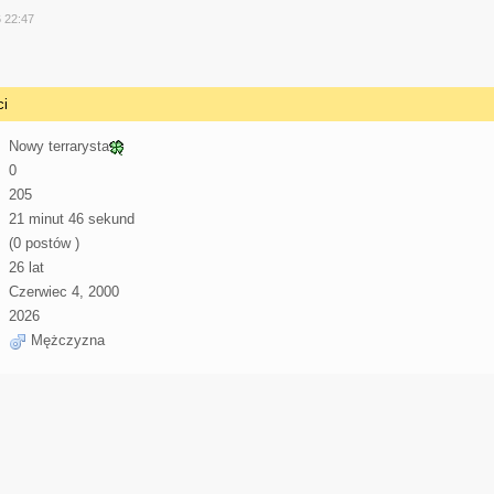
y
6 22:47
ci
Nowy terrarysta
0
205
21 minut 46 sekund
(0 postów )
26 lat
Czerwiec 4, 2000
2026
Mężczyzna