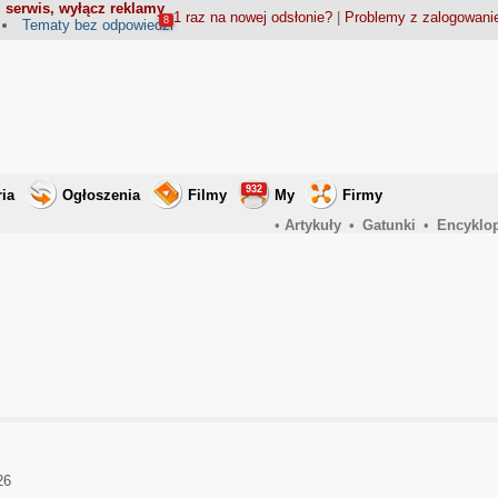
 serwis, wyłącz reklamy
1 raz na nowej odsłonie?
|
Problemy z zalogowan
8
Tematy bez odpowiedzi
932
ria
Ogłoszenia
Filmy
My
Firmy
•
Artykuły
•
Gatunki
•
Encyklo
26