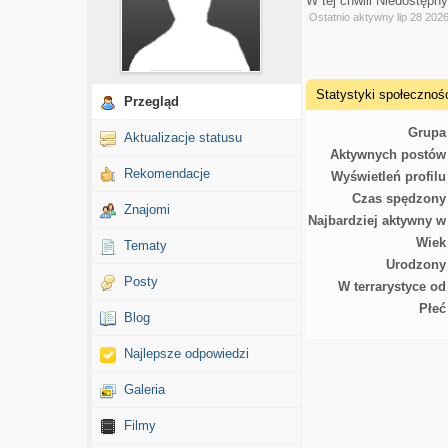
W tej chwili Niedostępn
Ostatnio aktywny lip 28 202
Statystyki społecznoś
Przegląd
Grupa
Aktualizacje statusu
Aktywnych postów
Rekomendacje
Wyświetleń profilu
Czas spędzony
Znajomi
Najbardziej aktywny w
Wiek
Tematy
Urodzony
Posty
W terrarystyce od
Płeć
Blog
Najlepsze odpowiedzi
Galeria
Filmy