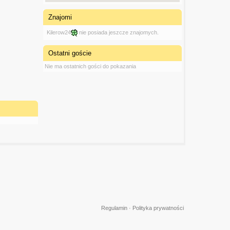
Znajomi
Kilerow24
nie posiada jeszcze znajomych.
Ostatni goście
Nie ma ostatnich gości do pokazania
Regulamin
·
Polityka prywatności