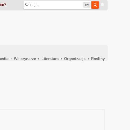
iem?
My
pedia
•
Weterynarze
•
Literatura
•
Organizacje
•
Rośliny