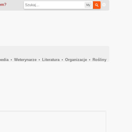
iem?
My
pedia
•
Weterynarze
•
Literatura
•
Organizacje
•
Rośliny