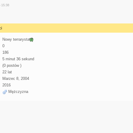
y
6 15:38
ci
Nowy terrarysta
0
186
5 minut 36 sekund
(0 postów )
22 lat
Marzec 8, 2004
2016
Mężczyzna