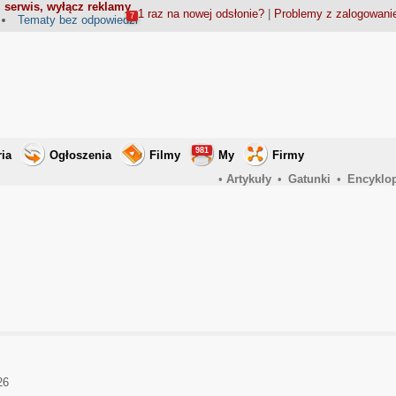
 serwis, wyłącz reklamy
1 raz na nowej odsłonie?
|
Problemy z zalogowan
7
Tematy bez odpowiedzi
981
ria
Ogłoszenia
Filmy
My
Firmy
•
Artykuły
•
Gatunki
•
Encyklo
26