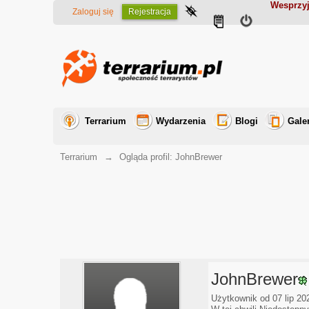
Wesprzyj
Zaloguj się
Rejestracja
Terrarium
Wydarzenia
Blogi
Gale
Terrarium
→
Ogląda profil: JohnBrewer
JohnBrewer
Użytkownik od 07 lip 20