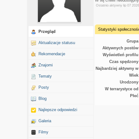
W tej chwili Niedostępn
Ostatnio aktywny lip 07 202
Statystyki społecznoś
Przegląd
Grupa
Aktualizacje statusu
Aktywnych postów
Rekomendacje
Wyświetleń profilu
Czas spędzony
Znajomi
Najbardziej aktywny w
Wiek
Tematy
Urodzony
Posty
W terrarystyce od
Płeć
Blog
Najlepsze odpowiedzi
Galeria
Filmy