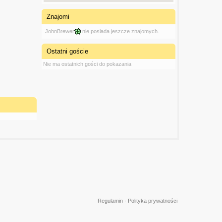
Znajomi
JohnBrewer
nie posiada jeszcze znajomych.
Ostatni goście
Nie ma ostatnich gości do pokazania
Regulamin
·
Polityka prywatności