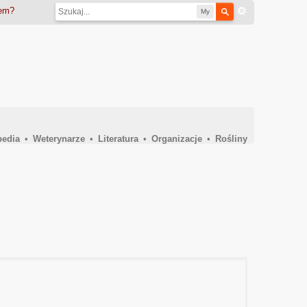
iem?
My
pedia
•
Weterynarze
•
Literatura
•
Organizacje
•
Rośliny