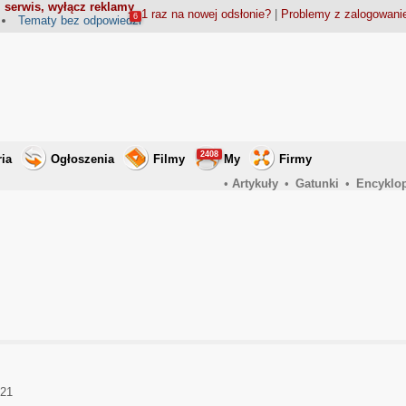
 serwis, wyłącz reklamy
1 raz na nowej odsłonie?
|
Problemy z zalogowan
6
Tematy bez odpowiedzi
2408
ria
Ogłoszenia
Filmy
My
Firmy
•
Artykuły
•
Gatunki
•
Encyklo
021