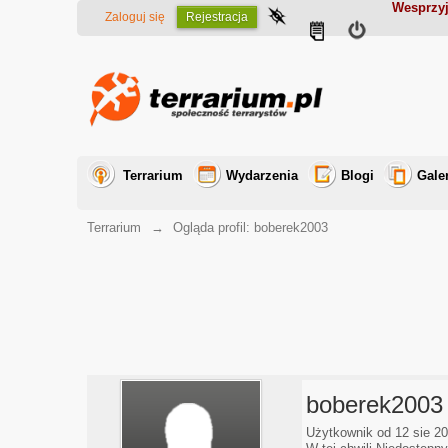
Wesprzyj
Zaloguj się
Rejestracja
Terrarium
Wydarzenia
Blogi
Gale
Terrarium
→
Ogląda profil: boberek2003
boberek2003
Użytkownik od 12 sie 2