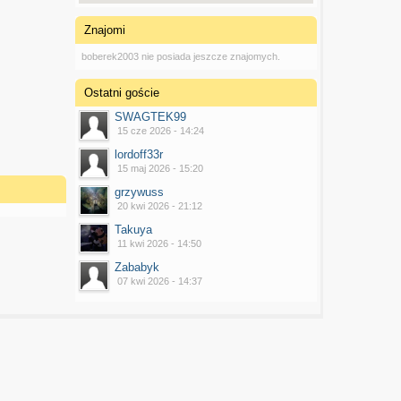
Znajomi
boberek2003 nie posiada jeszcze znajomych.
Ostatni goście
SWAGTEK99
15 cze 2026 - 14:24
lordoff33r
15 maj 2026 - 15:20
grzywuss
20 kwi 2026 - 21:12
Takuya
11 kwi 2026 - 14:50
Zababyk
07 kwi 2026 - 14:37