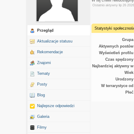
W tej chwili Niedostępn
Ostatnio aktywny lip 26 202
Statystyki społecznoś
Przegląd
Grupa
Aktualizacje statusu
Aktywnych postów
Rekomendacje
Wyświetleń profilu
Czas spędzony
Znajomi
Najbardziej aktywny w
Wiek
Tematy
Urodzony
Posty
W terrarystyce od
Płeć
Blog
Najlepsze odpowiedzi
Galeria
Filmy