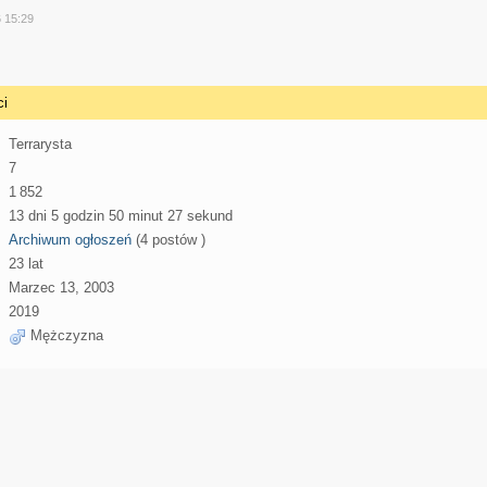
y
6 15:29
ci
Terrarysta
7
1 852
13 dni 5 godzin 50 minut 27 sekund
Archiwum ogłoszeń
(4 postów )
23 lat
Marzec 13, 2003
2019
Mężczyzna