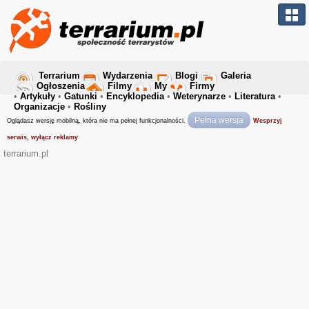
Terrarium
Wydarzenia
Blogi
Galeria
Ogłoszenia
Filmy
My
Firmy
•
Artykuły
•
Gatunki
•
Encyklopedia
•
Weterynarze
•
Literatura
•
Organizacje
•
Rośliny
Pełna wersja
Oglądasz wersję mobilną, która nie ma pełnej funkcjonalności.
Wesprzyj
serwis, wyłącz reklamy
terrarium.pl