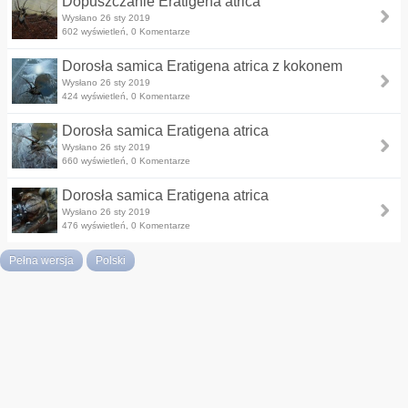
Dopuszczanie Eratigena atrica
Wysłano 26 sty 2019
602 wyświetleń, 0 Komentarze
Dorosła samica Eratigena atrica z kokonem
Wysłano 26 sty 2019
424 wyświetleń, 0 Komentarze
Dorosła samica Eratigena atrica
Wysłano 26 sty 2019
660 wyświetleń, 0 Komentarze
Dorosła samica Eratigena atrica
Wysłano 26 sty 2019
476 wyświetleń, 0 Komentarze
Pełna wersja
Polski