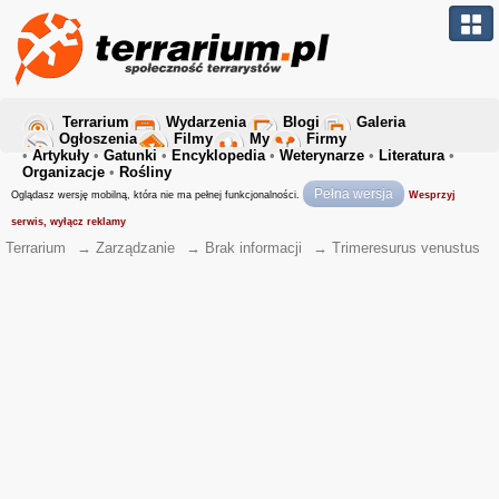
Terrarium
Wydarzenia
Blogi
Galeria
Ogłoszenia
Filmy
My
Firmy
•
Artykuły
•
Gatunki
•
Encyklopedia
•
Weterynarze
•
Literatura
•
Organizacje
•
Rośliny
Pełna wersja
Oglądasz wersję mobilną, która nie ma pełnej funkcjonalności.
Wesprzyj
serwis, wyłącz reklamy
Terrarium
→
Zarządzanie
→
Brak informacji
→
Trimeresurus venustus