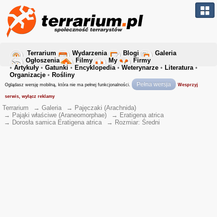
Terrarium
Wydarzenia
Blogi
Galeria
Ogłoszenia
Filmy
My
Firmy
•
Artykuły
•
Gatunki
•
Encyklopedia
•
Weterynarze
•
Literatura
•
Organizacje
•
Rośliny
Pełna wersja
Oglądasz wersję mobilną, która nie ma pełnej funkcjonalności.
Wesprzyj
serwis, wyłącz reklamy
Terrarium
→
Galeria
→
Pajęczaki (Arachnida)
→
Pająki właściwe (Araneomorphae)
→
Eratigena atrica
→
Dorosła samica Eratigena atrica
→
Rozmiar: Średni