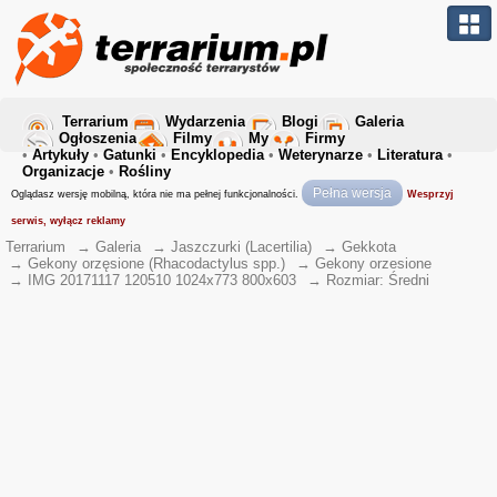
Terrarium
Wydarzenia
Blogi
Galeria
Ogłoszenia
Filmy
My
Firmy
•
Artykuły
•
Gatunki
•
Encyklopedia
•
Weterynarze
•
Literatura
•
Organizacje
•
Rośliny
Pełna wersja
Oglądasz wersję mobilną, która nie ma pełnej funkcjonalności.
Wesprzyj
serwis, wyłącz reklamy
Terrarium
→
Galeria
→
Jaszczurki (Lacertilia)
→
Gekkota
→
Gekony orzęsione (Rhacodactylus spp.)
→
Gekony orzesione
→
IMG 20171117 120510 1024x773 800x603
→
Rozmiar: Średni