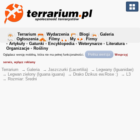
Terrarium
Wydarzenia
Blogi
Galeria
Ogłoszenia
Filmy
My
Firmy
•
Artykuły
•
Gatunki
•
Encyklopedia
•
Weterynarze
•
Literatura
•
Organizacje
•
Rośliny
Pełna wersja
Oglądasz wersję mobilną, która nie ma pełnej funkcjonalności.
Wesprzyj
serwis, wyłącz reklamy
Terrarium
→
Galeria
→
Jaszczurki (Lacertilia)
→
Legwany (Iguanidae)
→
Legwan zielony (Iguana iguana)
→
Drako Dzikus ew.Rose :)
→
L3
→
Rozmiar: Średni