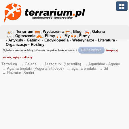
Terrarium
Wydarzenia
Blogi
Galeria
Ogłoszenia
Filmy
My
Firmy
•
Artykuły
•
Gatunki
•
Encyklopedia
•
Weterynarze
•
Literatura
•
Organizacje
•
Rośliny
Pełna wersja
Oglądasz wersję mobilną, która nie ma pełnej funkcjonalności.
Wesprzyj
serwis, wyłącz reklamy
Terrarium
→
Galeria
→
Jaszczurki (Lacertilia)
→
Agamidae - Agamy
→
Agama brodata (Pogona vitticeps)
→
agama brodata
→
3d
→
Rozmiar: Średni