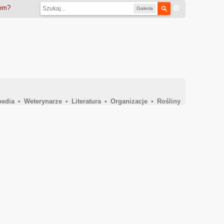
iem?
Galeria
pedia
•
Weterynarze
•
Literatura
•
Organizacje
•
Rośliny