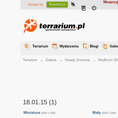
Wesprzyj
Zaloguj się
Rejestracja
Terrarium
Wydarzenia
Blogi
Gale
Terrarium
→
Galeria
→
Owady (Insecta)
→
Modliszki (M
18.01.15 (1)
Miniatura
Mały
(100 x 100)
(320 x 240)