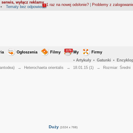
 serwis, wyłącz reklamy
1 raz na nowej odsłonie?
|
Problemy z zalogowan
7
Tematy bez odpowiedzi
1176
ria
Ogłoszenia
Filmy
My
Firmy
•
Artykuły
•
Gatunki
•
Encyklo
antodea)
→
Heterochaeta orientalis
→
18.01.15 (1)
→
Rozmiar: Średni
Duży
(1024 x 768)