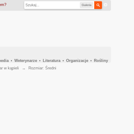
iem?
Galeria
pedia
•
Weterynarze
•
Literatura
•
Organizacje
•
Rośliny
ar w kąpieli
→
Rozmiar: Średni