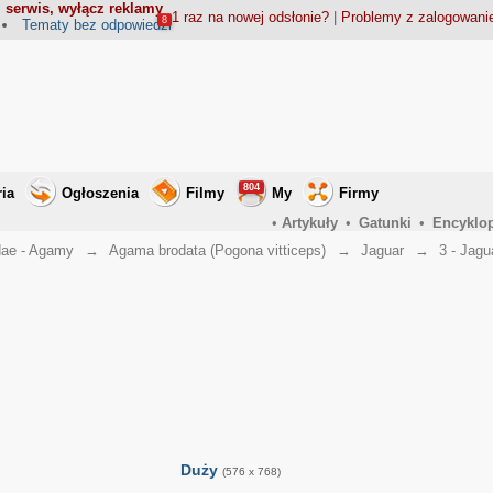
 serwis, wyłącz reklamy
1 raz na nowej odsłonie?
|
Problemy z zalogowan
8
Tematy bez odpowiedzi
804
ria
Ogłoszenia
Filmy
My
Firmy
•
Artykuły
•
Gatunki
•
Encyklo
ae - Agamy
→
Agama brodata (Pogona vitticeps)
→
Jaguar
→
3 - Jagu
Duży
(576 x 768)