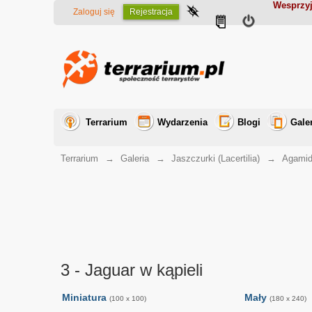
Wesprzyj
Zaloguj się
Rejestracja
Terrarium
Wydarzenia
Blogi
Gale
Terrarium
→
Galeria
→
Jaszczurki (Lacertilia)
→
Agamid
3 - Jaguar w kąpieli
Miniatura
Mały
(100 x 100)
(180 x 240)