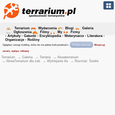
Terrarium
Wydarzenia
Blogi
Galeria
Ogłoszenia
Filmy
My
Firmy
•
Artykuły
•
Gatunki
•
Encyklopedia
•
Weterynarze
•
Literatura
•
Organizacje
•
Rośliny
Pełna wersja
Oglądasz wersję mobilną, która nie ma pełnej funkcjonalności.
Wesprzyj
serwis, wyłącz reklamy
Terrarium
→
Galeria
→
Terraria
→
Akwaterrarium
→
AkwaTerrarium dla żab
→
Wyklejanie tła
→
Rozmiar: Średni