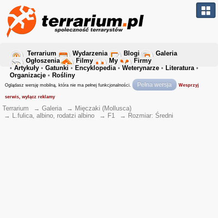
Terrarium
Wydarzenia
Blogi
Galeria
Ogłoszenia
Filmy
My
Firmy
•
Artykuły
•
Gatunki
•
Encyklopedia
•
Weterynarze
•
Literatura
•
Organizacje
•
Rośliny
Pełna wersja
Oglądasz wersję mobilną, która nie ma pełnej funkcjonalności.
Wesprzyj
serwis, wyłącz reklamy
Terrarium
→
Galeria
→
Mięczaki (Mollusca)
→
L.fulica, albino, rodatzi albino
→
F1
→
Rozmiar: Średni