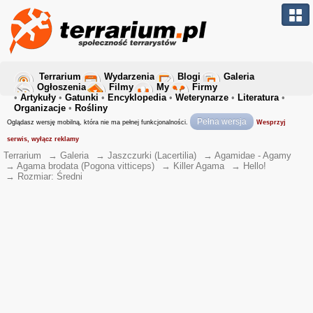
Terrarium
Wydarzenia
Blogi
Galeria
Ogłoszenia
Filmy
My
Firmy
•
Artykuły
•
Gatunki
•
Encyklopedia
•
Weterynarze
•
Literatura
•
Organizacje
•
Rośliny
Pełna wersja
Oglądasz wersję mobilną, która nie ma pełnej funkcjonalności.
Wesprzyj
serwis, wyłącz reklamy
Terrarium
→
Galeria
→
Jaszczurki (Lacertilia)
→
Agamidae - Agamy
→
Agama brodata (Pogona vitticeps)
→
Killer Agama
→
Hello!
→
Rozmiar: Średni