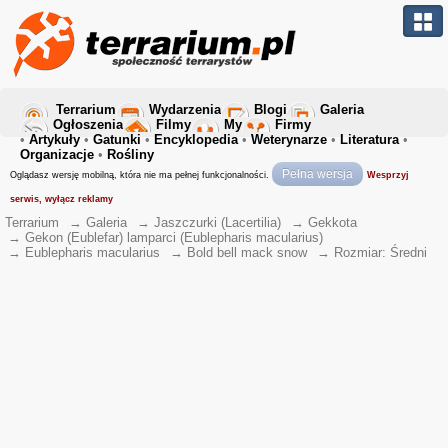
Terrarium
Wydarzenia
Blogi
Galeria
Ogłoszenia
Filmy
My
Firmy
•
Artykuły
•
Gatunki
•
Encyklopedia
•
Weterynarze
•
Literatura
•
Organizacje
•
Rośliny
Pełna wersja
Oglądasz wersję mobilną, która nie ma pełnej funkcjonalności.
Wesprzyj
serwis, wyłącz reklamy
Terrarium
→
Galeria
→
Jaszczurki (Lacertilia)
→
Gekkota
→
Gekon (Eublefar) lamparci (Eublepharis macularius)
→
Eublepharis macularius
→
Bold bell mack snow
→
Rozmiar: Średni