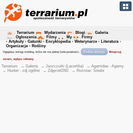
Terrarium
Wydarzenia
Blogi
Galeria
Ogłoszenia
Filmy
My
Firmy
•
Artykuły
•
Gatunki
•
Encyklopedia
•
Weterynarze
•
Literatura
•
Organizacje
•
Rośliny
Pełna wersja
Oglądasz wersję mobilną, która nie ma pełnej funkcjonalności.
Wesprzyj
serwis, wyłącz reklamy
Terrarium
→
Galeria
→
Jaszczurki (Lacertilia)
→
Agamidae - Agamy
→
Hunter - zdj ogólne
→
Zdjęcie0392
→
Rozmiar: Średni