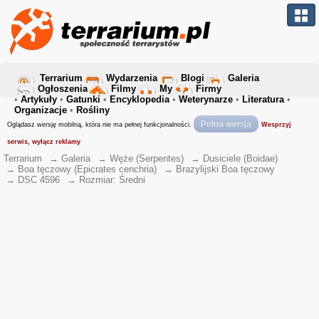
Terrarium
Wydarzenia
Blogi
Galeria
Ogłoszenia
Filmy
My
Firmy
•
Artykuły
•
Gatunki
•
Encyklopedia
•
Weterynarze
•
Literatura
•
Organizacje
•
Rośliny
Pełna wersja
Oglądasz wersję mobilną, która nie ma pełnej funkcjonalności.
Wesprzyj
serwis, wyłącz reklamy
Terrarium
→
Galeria
→
Węże (Serpentes)
→
Dusiciele (Boidae)
→
Boa tęczowy (Epicrates cenchria)
→
Brazylijski Boa tęczowy
→
DSC 4596
→
Rozmiar: Średni