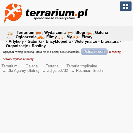
Terrarium
Wydarzenia
Blogi
Galeria
Ogłoszenia
Filmy
My
Firmy
•
Artykuły
•
Gatunki
•
Encyklopedia
•
Weterynarze
•
Literatura
•
Organizacje
•
Rośliny
Pełna wersja
Oglądasz wersję mobilną, która nie ma pełnej funkcjonalności.
Wesprzyj
serwis, wyłącz reklamy
Terrarium
→
Galeria
→
Terraria
→
Terraria tropikalne
→
Dla Agamy Błotnej
→
Zdjęcie0732
→
Rozmiar: Średni