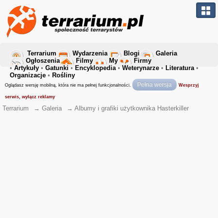
Terrarium
Wydarzenia
Blogi
Galeria
Ogłoszenia
Filmy
My
Firmy
•
Artykuły
•
Gatunki
•
Encyklopedia
•
Weterynarze
•
Literatura
•
Organizacje
•
Rośliny
Pełna wersja
Oglądasz wersję mobilną, która nie ma pełnej funkcjonalności.
Wesprzyj
serwis, wyłącz reklamy
Terrarium
→
Galeria
→
Albumy i grafiki użytkownika Hasterkiller