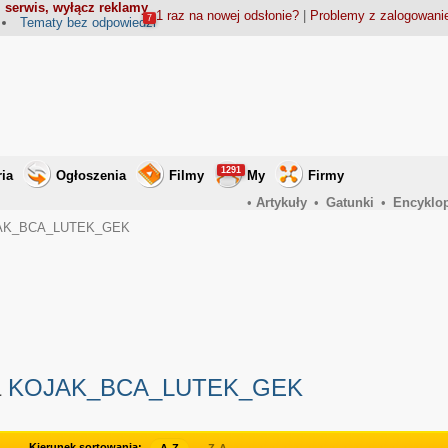
 serwis, wyłącz reklamy
1 raz na nowej odsłonie?
|
Problemy z zalogowan
7
Tematy bez odpowiedzi
1291
ria
Ogłoszenia
Filmy
My
Firmy
•
Artykuły
•
Gatunki
•
Encyklo
KOJAK_BCA_LUTEK_GEK
a
KOJAK_BCA_LUTEK_GEK
Kierunek sortowania: