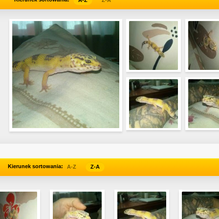
A-Z
Z-A
Kierunek sortowania:
A-Z
Z-A