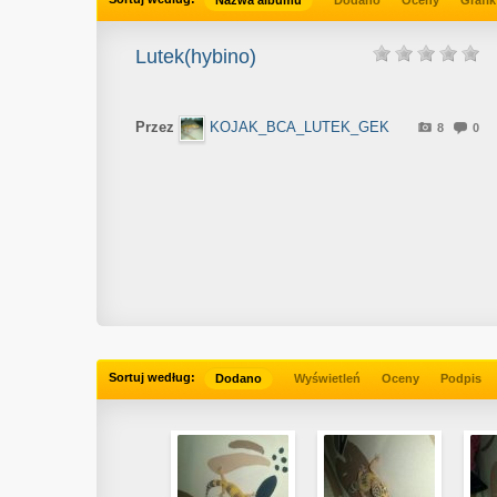
Nazwa albumu
Dodano
Oceny
Grafik
Lutek(hybino)
Przez
KOJAK_BCA_LUTEK_GEK
8
0
Sortuj według:
Dodano
Wyświetleń
Oceny
Podpis