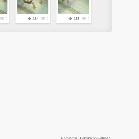
0
184
0
155
0
Regulamin
·
Polityka prywatności