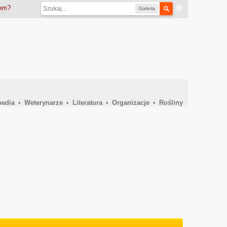
iem?
Galeria
pedia
•
Weterynarze
•
Literatura
•
Organizacje
•
Rośliny