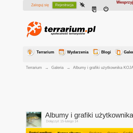
Wesprzyj
Zaloguj się
Rejestracja
Terrarium
Wydarzenia
Blogi
Gale
Terrarium
→
Galeria
→
Albumy i grafiki użytkownika 
Albumy i grafiki użytkownik
Dołączył: 15-lutego 14
Sortuj według: