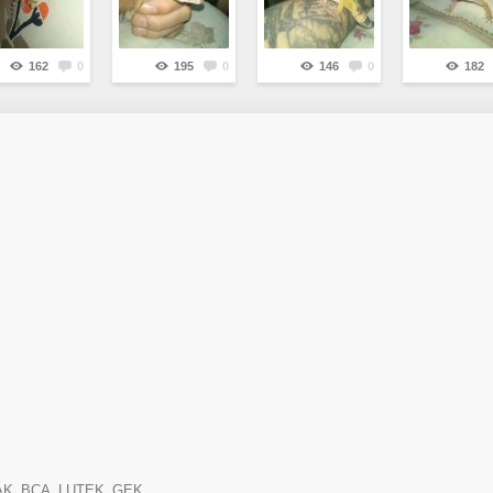
162
0
195
0
146
0
182
KOJAK_BCA_LUTEK_GEK