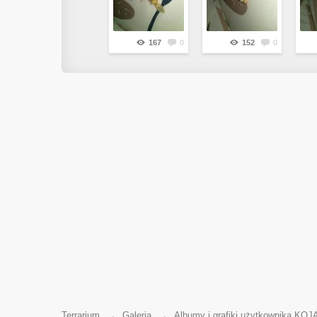
167
0
152
0
Terrarium
→
Galeria
→
Albumy i grafiki użytkownika 