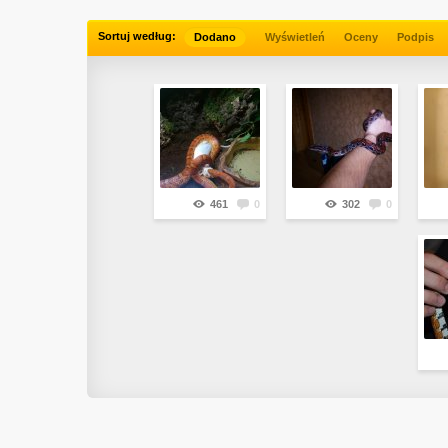
Sortuj według:
Dodano
Wyświetleń
Oceny
Podpis
461
0
302
0