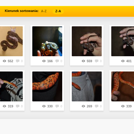
Kierunek sortowania:
A-Z
Z-A
552
0
166
0
559
0
401
319
0
330
0
269
0
339