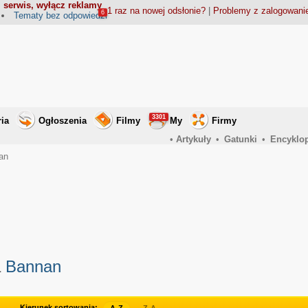
 serwis, wyłącz reklamy
1 raz na nowej odsłonie?
|
Problemy z zalogowan
6
Tematy bez odpowiedzi
3301
ria
Ogłoszenia
Filmy
My
Firmy
•
Artykuły
•
Gatunki
•
Encyklo
nan
a
Bannan
Kierunek sortowania: