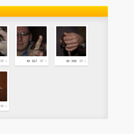
0
367
0
398
0
0