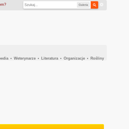
iem?
Galeria
pedia
•
Weterynarze
•
Literatura
•
Organizacje
•
Rośliny