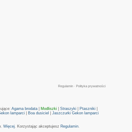
Regulamin
·
Polityka prywatności
cujące:
Agama brodata
|
Modliszki
|
Straszyki
|
Ptaszniki
|
ekon lamparci
|
Boa dusiciel
|
Jaszczurki
Gekon lamparci
m.
Więcej
. Korzystając akceptujesz
Regulamin
.