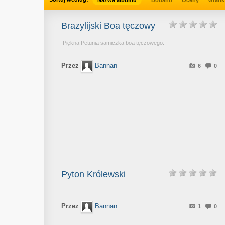
Nazwa albumu
Dodano
Oceny
Grafik
Brazylijski Boa tęczowy
Piękna Petunia samiczka boa tęczowego.
Przez
Bannan
6
0
Pyton Królewski
Przez
Bannan
1
0