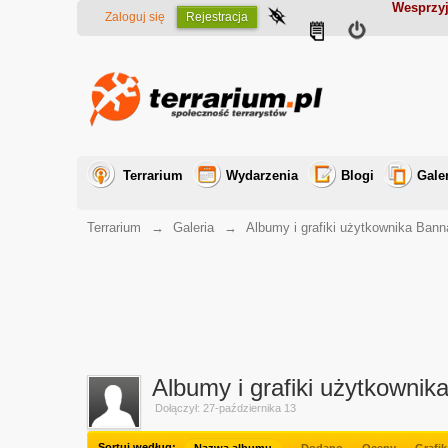
Wesprzyj
Zaloguj się
Rejestracja
Terrarium
Wydarzenia
Blogi
Gale
Terrarium
→
Galeria
→
Albumy i grafiki użytkownika Ban
Albumy i grafiki użytkownik
Dołączył: 27-października 13
Sortuj według: