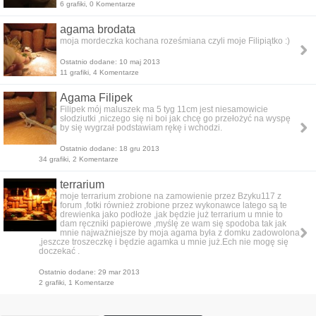
6 grafiki, 0 Komentarze
agama brodata
moja mordeczka kochana roześmiana czyli moje Filipiątko :)
Ostatnio dodane: 10 maj 2013
11 grafiki, 4 Komentarze
Agama Filipek
Filipek mój maluszek ma 5 tyg 11cm jest niesamowicie
słodziutki ,niczego się ni boi jak chcę go przełożyć na wyspę
by się wygrzał podstawiam rękę i wchodzi.
Ostatnio dodane: 18 gru 2013
34 grafiki, 2 Komentarze
terrarium
moje terrarium zrobione na zamowienie przez Bzyku117 z
forum ,fotki również zrobione przez wykonawce latego są te
drewienka jako podłoże ,jak będzie już terrarium u mnie to
dam ręczniki papierowe ,myślę ze wam się spodoba tak jak
mnie najważniejsze by moja agama była z domku zadowolona
,jeszcze troszeczkę i będzie agamka u mnie już.Ech nie mogę się
doczekać .
Ostatnio dodane: 29 mar 2013
2 grafiki, 1 Komentarze