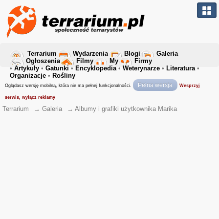
Terrarium
Wydarzenia
Blogi
Galeria
Ogłoszenia
Filmy
My
Firmy
•
Artykuły
•
Gatunki
•
Encyklopedia
•
Weterynarze
•
Literatura
•
Organizacje
•
Rośliny
Pełna wersja
Oglądasz wersję mobilną, która nie ma pełnej funkcjonalności.
Wesprzyj
serwis, wyłącz reklamy
Terrarium
→
Galeria
→
Albumy i grafiki użytkownika Marika