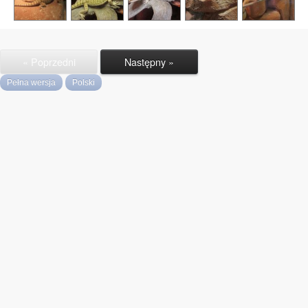
« Poprzedni
Następny »
Pełna wersja
Polski