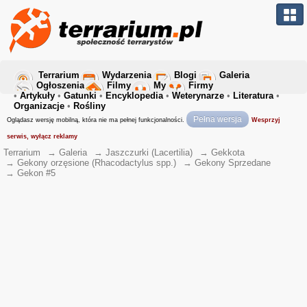
Terrarium
Wydarzenia
Blogi
Galeria
Ogłoszenia
Filmy
My
Firmy
•
Artykuły
•
Gatunki
•
Encyklopedia
•
Weterynarze
•
Literatura
•
Organizacje
•
Rośliny
Pełna wersja
Oglądasz wersję mobilną, która nie ma pełnej funkcjonalności.
Wesprzyj
serwis, wyłącz reklamy
Terrarium
→
Galeria
→
Jaszczurki (Lacertilia)
→
Gekkota
→
Gekony orzęsione (Rhacodactylus spp.)
→
Gekony Sprzedane
→
Gekon #5