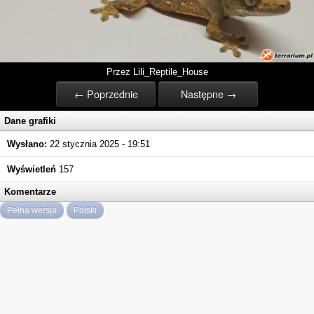
Przez Lili_Reptile_House
← Poprzednie
Następne →
Dane grafiki
Wysłano:
22 stycznia 2025 - 19:51
Wyświetleń
157
Komentarze
Pełna wersja
Polski