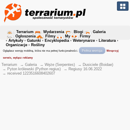
Terrarium
Wydarzenia
Blogi
Galeria
Ogłoszenia
Filmy
My
Firmy
•
Artykuły
•
Gatunki
•
Encyklopedia
•
Weterynarze
•
Literatura
•
Organizacje
•
Rośliny
Pełna wersja
Oglądasz wersję mobilną, która nie ma pełnej funkcjonalności.
Wesprzyj
serwis, wyłącz reklamy
Terrarium
→
Galeria
→
Węże (Serpentes)
→
Dusiciele (Boidae)
→
Pyton królewski (Python regius)
→
Regiusy 16.06.2022
→
received 1223516608402607