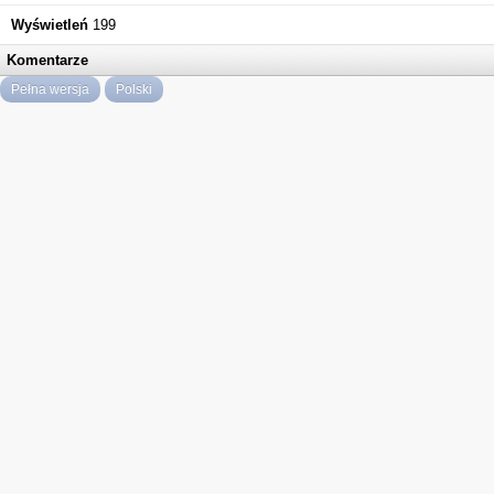
Wyświetleń
199
Komentarze
Pełna wersja
Polski